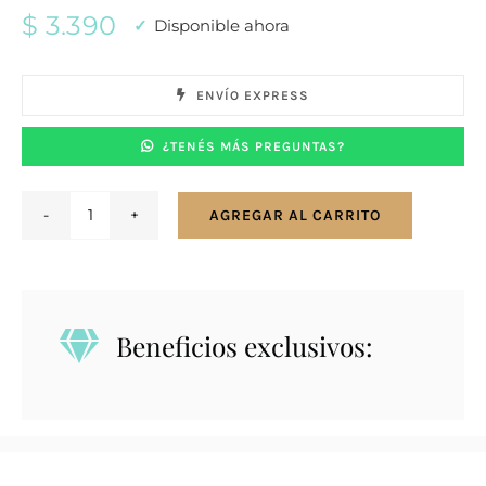
$
3.390
Disponible ahora
ENVÍO EXPRESS
¿TENÉS MÁS PREGUNTAS?
AGREGAR AL CARRITO
Conjunto
en
plata
925.
Beneficios exclusivos:
Nácar.
cantidad