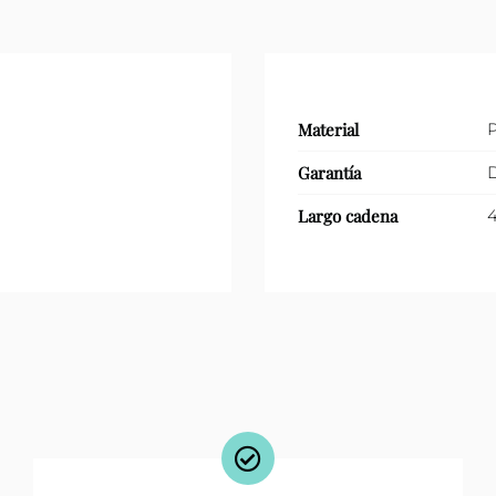
Material
P
Garantía
D
Largo cadena
4