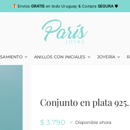
Envíos
GRATIS
en todo Uruguay & Compra
SEGURA
🛡
ASAMIENTO
ANILLOS CON INICIALES
JOYERÍA
R
Conjunto en plata 925
$
3.790
Disponible ahora