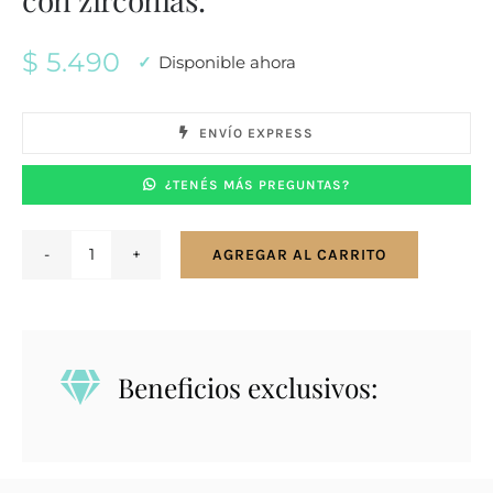
$
5.490
Disponible ahora
ENVÍO EXPRESS
¿TENÉS MÁS PREGUNTAS?
AGREGAR AL CARRITO
Conjunto
en
plata
925.
Beneficios exclusivos:
Libélula
con
zirconias.
cantidad