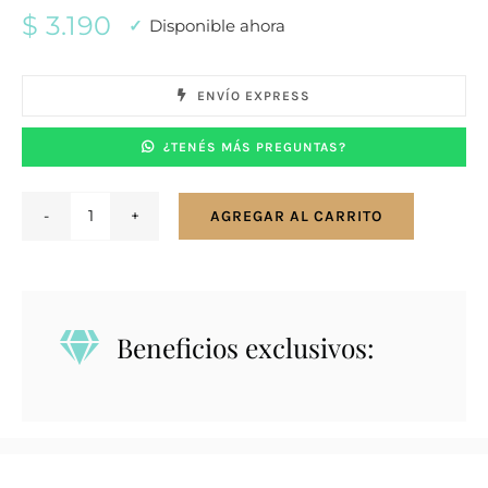
$
3.190
Disponible ahora
ENVÍO EXPRESS
¿TENÉS MÁS PREGUNTAS?
AGREGAR AL CARRITO
Conjunto
en
plata
925.
Beneficios exclusivos:
I
love
dogs.
cantidad