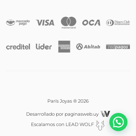
Iniciales
Cadenas y dijes
Caravanas
Compromiso & Casamiento
Pulseras
París Joyas ® 2026
Desarrollado por
paginasweb.uy
Relojes
Escalamos con
LEAD WOLF