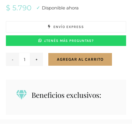
$
5.790
Disponible ahora
ENVÍO EXPRESS
¿TENÉS MÁS PREGUNTAS?
AGREGAR AL CARRITO
Conjunto
en
plata
925
Beneficios exclusivos:
grande
calado
con
perla
cultivada