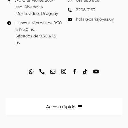
Av. Gral Flores 2604
091 885 808
esq. Rivadavia
2208 3163
Montevideo, Uruguay
hola@parisjoyas.uy
Lunes a Viernes de 9:30
a 17:30 hs.
Sábados de 9:30 a 13
hs.
Acceso rápido
Anillos