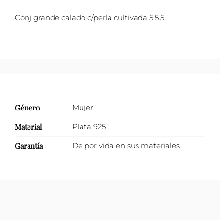
cantidad
Conj grande calado c/perla cultivada 5.5.5
Género
Mujer
Material
Plata 925
Garantía
De por vida en sus materiales