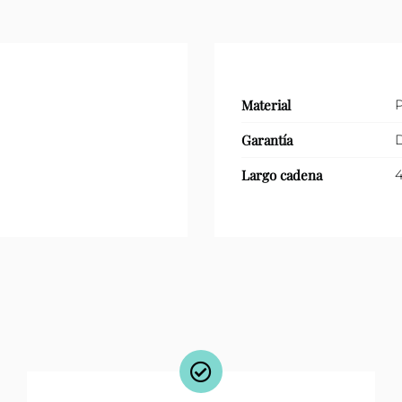
Material
P
Garantía
D
Largo cadena
4