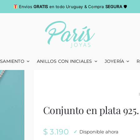
Envíos
GRATIS
en todo Uruguay & Compra
SEGURA
🛡
ASAMIENTO
ANILLOS CON INICIALES
JOYERÍA
R
Conjunto en plata 925.
$
3.190
Disponible ahora