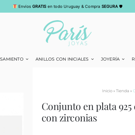
Envíos
GRATIS
en todo Uruguay & Compra
SEGURA
🛡
ASAMIENTO
ANILLOS CON INICIALES
JOYERÍA
R
Inicio
»
Tienda
»
C
Conjunto en plata 925 
con zirconias