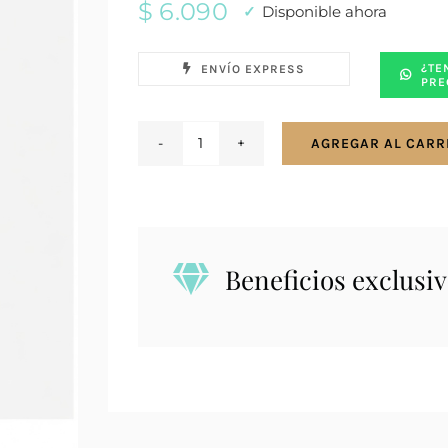
$
6.090
Disponible ahora
¿TE
ENVÍO EXPRESS
PRE
AGREGAR AL CARR
Conjunto
en
plata
925
dije
Beneficios exclusiv
con
perla
y
capuchón
con
zirconias