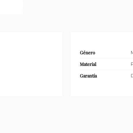
cantidad
Género
Material
P
Garantía
D