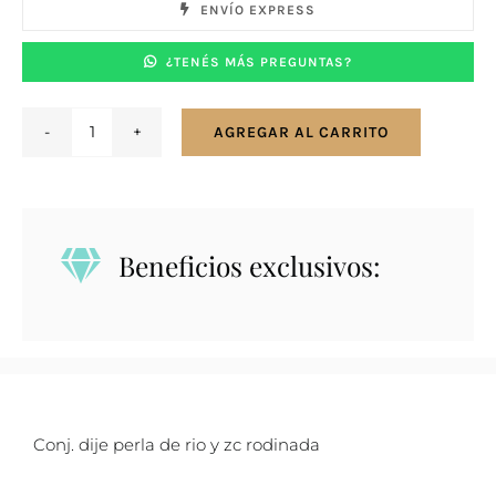
ENVÍO EXPRESS
¿TENÉS MÁS PREGUNTAS?
AGREGAR AL CARRITO
Conjunto
en
plata
925
Beneficios exclusivos:
dije
con
perla
de
río
y
Conj. dije perla de rio y zc rodinada
zirconias
cantidad