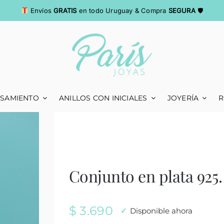
Envíos
GRATIS
en todo Uruguay & Compra
SEGURA
🛡
ASAMIENTO
ANILLOS CON INICIALES
JOYERÍA
R
Conjunto en plata 925.
$
3.690
Disponible ahora