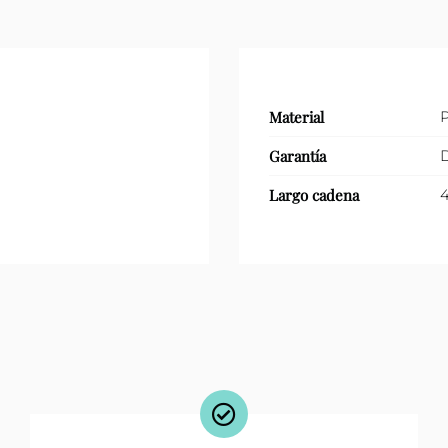
Material
P
Garantía
D
Largo cadena
4