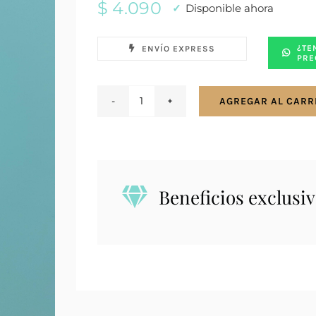
$
4.090
Disponible ahora
¿TE
ENVÍO EXPRESS
PRE
AGREGAR AL CARR
Conjunto
en
plata
925.
Corazón
Beneficios exclusiv
y
cupcake
personalizado
con
iniciales.
cantidad