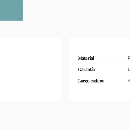
Material
P
Garantía
D
Largo cadena
4