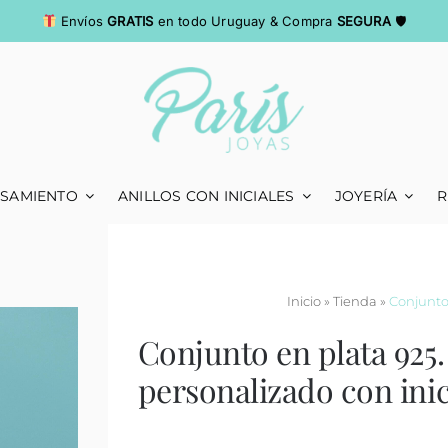
Envíos
GRATIS
en todo Uruguay & Compra
SEGURA
🛡
ASAMIENTO
ANILLOS CON INICIALES
JOYERÍA
R
Inicio
»
Tienda
»
Conjunto 
Conjunto en plata 925
personalizado con inic