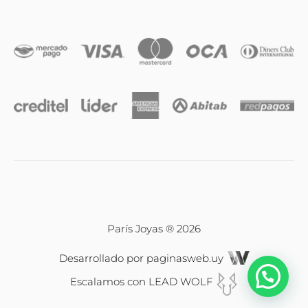
Iniciales
Cadenas y dijes
Caravanas
Compromiso & Casamiento
Pulseras
París Joyas ® 2026
Desarrollado por
paginasweb.uy
Relojes
Escalamos con
LEAD WOLF