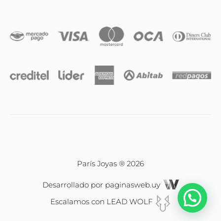
Iniciales
Cadenas y dijes
Caravanas
Compromiso & Casamiento
Pulseras
París Joyas ® 2026
Desarrollado por
paginasweb.uy
Relojes
Escalamos con
LEAD WOLF
Carrito