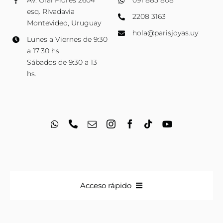
Av. Gral Flores 2604
091 885 808
esq. Rivadavia
2208 3163
Montevideo, Uruguay
hola@parisjoyas.uy
Lunes a Viernes de 9:30
a 17:30 hs.
Sábados de 9:30 a 13
hs.
Acceso rápido
Anillos