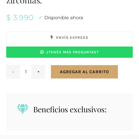
$
3.990
Disponible ahora
ENVÍO EXPRESS
¿TENÉS MÁS PREGUNTAS?
AGREGAR AL CARRITO
Conjunto
en
plata
925
Beneficios exclusivos:
con
zirconias.
cantidad