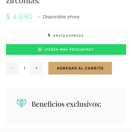
$
4.690
Disponible ahora
ENVÍO EXPRESS
¿TENÉS MÁS PREGUNTAS?
AGREGAR AL CARRITO
Conjunto
en
plata
925
Beneficios exclusivos:
con
zirconias.
cantidad