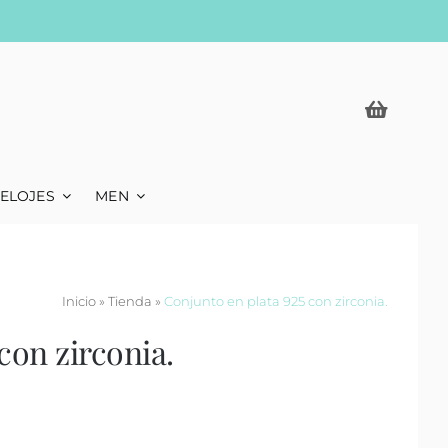
ELOJES
MEN
Inicio
»
Tienda
»
Conjunto en plata 925 con zirconia.
con zirconia.