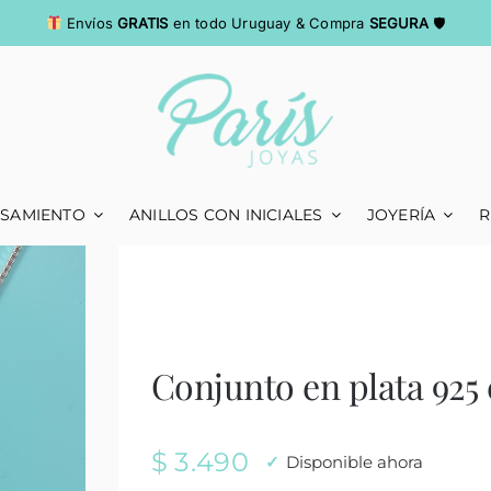
Envíos
GRATIS
en todo Uruguay & Compra
SEGURA
🛡
ASAMIENTO
ANILLOS CON INICIALES
JOYERÍA
R
Conjunto en plata 925 
$
3.490
Disponible ahora