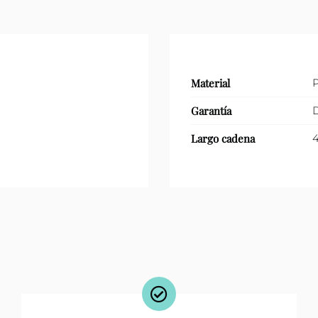
Material
P
Garantía
D
Largo cadena
4