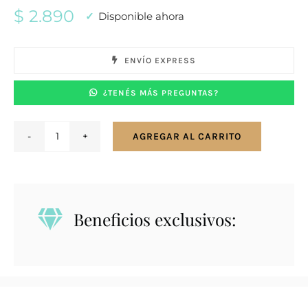
$
2.890
Disponible ahora
ENVÍO EXPRESS
¿TENÉS MÁS PREGUNTAS?
AGREGAR AL CARRITO
Conjunto
en
plata
925
Beneficios exclusivos:
con
nácar.
cantidad