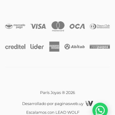
Anillos
Iniciales
Cadenas y dijes
Caravanas
Compromiso & Casamiento
Pulseras
París Joyas ® 2026
Desarrollado por
paginasweb.uy
Relojes
Escalamos con
LEAD WOLF