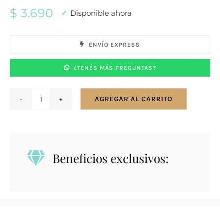
$
3.690
Disponible ahora
ENVÍO EXPRESS
¿TENÉS MÁS PREGUNTAS?
AGREGAR AL CARRITO
Conjunto
en
plata
925
Beneficios exclusivos:
con
herradura,
pie
y
trébol