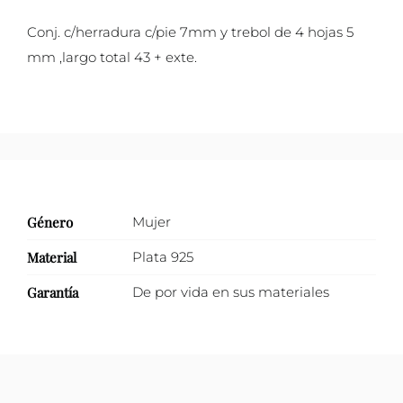
de
Conj. c/herradura c/pie 7mm y trebol de 4 hojas 5
hojas
mm ,largo total 43 + exte.
cantidad
Género
Mujer
Material
Plata 925
Garantía
De por vida en sus materiales