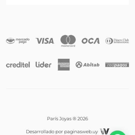
Anillos
Iniciales
Cadenas y dijes
Caravanas
Compromiso & Casamiento
Pulseras
París Joyas ® 2026
Desarrollado por
paginasweb.uy
Relojes