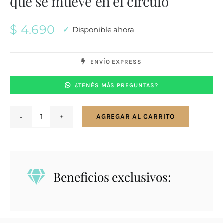
que se mueve en el círculo
$
4.690
Disponible ahora
ENVÍO EXPRESS
¿TENÉS MÁS PREGUNTAS?
AGREGAR AL CARRITO
Conjunto
en
plata
925
Beneficios exclusivos:
con
dije
redondo
y