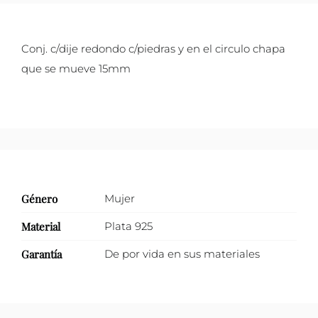
zirconias
con
Conj. c/dije redondo c/piedras y en el circulo chapa
chapa
que se mueve 15mm
que
se
mueve
en
el
círculo
cantidad
Género
Mujer
Material
Plata 925
Garantía
De por vida en sus materiales