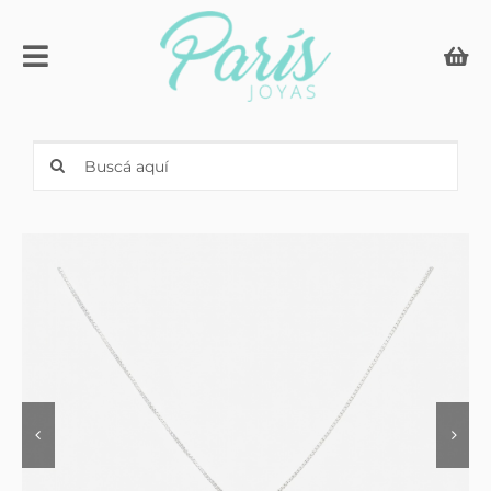
Skip
to
Toggle
content
Navigation
Compromiso & Casamiento
Search
for:
Anillos con iniciales
Joyería
Relojes
Men