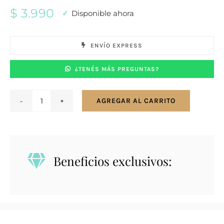
$
3.990
Disponible ahora
ENVÍO EXPRESS
¿TENÉS MÁS PREGUNTAS?
AGREGAR AL CARRITO
Conjunto
en
plata
925
Beneficios exclusivos:
con
dije
corazón
y
corazón