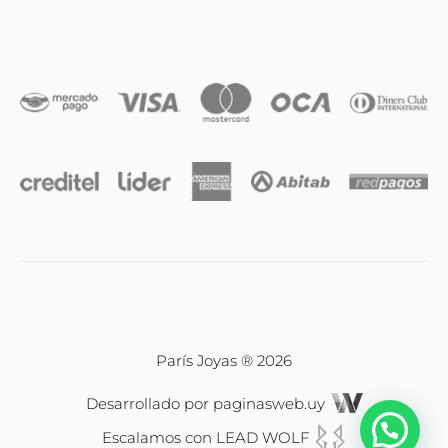
Anillos
Iniciales
Cadenas y dijes
Caravanas
Compromiso & Casamiento
Pulseras
París Joyas ® 2026
Desarrollado por
paginasweb.uy
Relojes
Escalamos con
LEAD WOLF