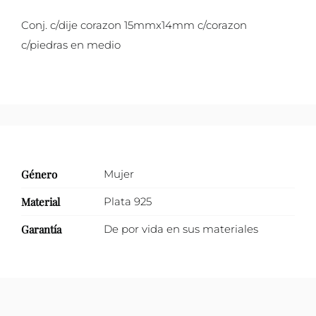
con
Conj. c/dije corazon 15mmx14mm c/corazon
zirconias
c/piedras en medio
cantidad
Género
Mujer
Material
Plata 925
Garantía
De por vida en sus materiales