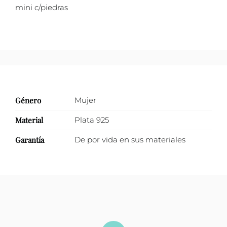
mini c/piedras
con
zirconias
cantidad
Género
Mujer
Material
Plata 925
Garantía
De por vida en sus materiales