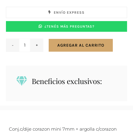
ENVÍO EXPRESS
¿TENÉS MÁS PREGUNTAS?
AGREGAR AL CARRITO
Conjunto
en
plata
925
Beneficios exclusivos:
con
dije
corazón
mini
y
corazón
Conj.c/dije corazon mini 7mm + argolla c/corazon
mini