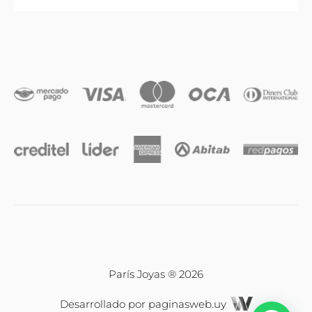
Anillos
Iniciales
Cadenas y dijes
Caravanas
Compromiso & Casamiento
Pulseras
París Joyas ® 2026
Desarrollado por
paginasweb.uy
Relojes