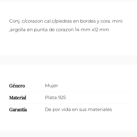
zirconias
en
Conj. c/corazon cal.c/piedras en bordes y cora. mini
bordes
,argolla en punta de corazon 14 mm x12 mm
y
corazón
mini
en
punta
cantidad
Género
Mujer
Material
Plata 925
Garantía
De por vida en sus materiales