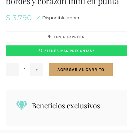
bordes y corazón mini en punta
$
3.790
Disponible ahora
ENVÍO EXPRESS
¿TENÉS MÁS PREGUNTAS?
AGREGAR AL CARRITO
Conjunto
en
plata
925
Beneficios exclusivos:
con
corazón
calado
y