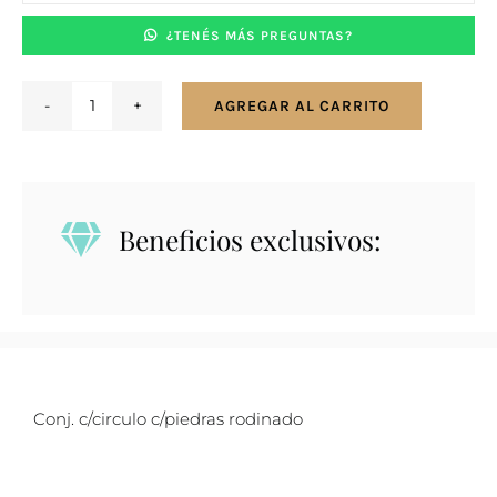
¿TENÉS MÁS PREGUNTAS?
AGREGAR AL CARRITO
Conjunto
en
plata
925
Beneficios exclusivos:
con
círculo
y
zirconias
cantidad
Conj. c/circulo c/piedras rodinado