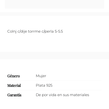
y
perla
cantidad
Colnj c/dije torrme c/perla 5-5.5
Género
Mujer
Material
Plata 925
Garantía
De por vida en sus materiales