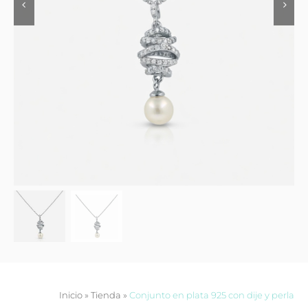
Contacto
Inicio
»
Tienda
»
Conjunto en plata 925 con dije y perla