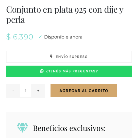
Conjunto en plata 925 con dije y
perla
$
6.390
Disponible ahora
ENVÍO EXPRESS
¿TENÉS MÁS PREGUNTAS?
AGREGAR AL CARRITO
Conjunto
en
plata
925
Beneficios exclusivos:
con
dije