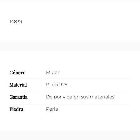
cultivo
de
14839
río
y
zirconias
con
engarce
inglés
Género
Mujer
cantidad
Material
Plata 925
Garantía
De por vida en sus materiales
Piedra
Perla