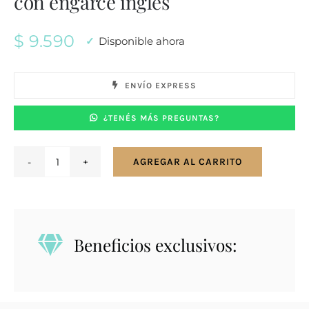
con engarce inglés
$
9.590
Disponible ahora
ENVÍO EXPRESS
¿TENÉS MÁS PREGUNTAS?
AGREGAR AL CARRITO
Conjunto
en
plata
925
Beneficios exclusivos:
collar
con
perlas
de