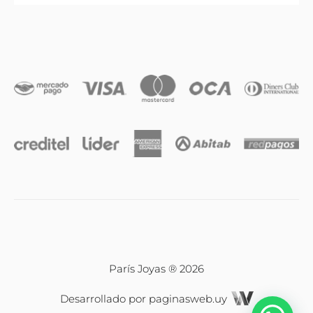
Anillos
Iniciales
Cadenas y dijes
Caravanas
Compromiso & Casamiento
Pulseras
París Joyas ® 2026
Desarrollado por
paginasweb.uy
Relojes