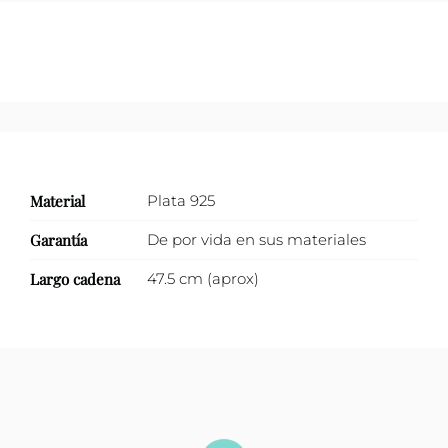
zirconia.
cantidad
Material
Plata 925
Garantía
De por vida en sus materiales
Largo cadena
47.5 cm (aprox)