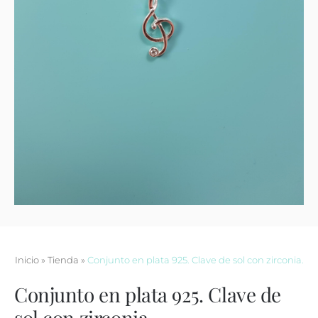
Contacto
Inicio
»
Tienda
»
Conjunto en plata 925. Clave de sol con zirconia.
Conjunto en plata 925. Clave de
sol con zirconia.