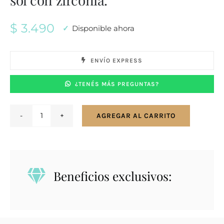
$
3.490
Disponible ahora
ENVÍO EXPRESS
¿TENÉS MÁS PREGUNTAS?
AGREGAR AL CARRITO
Conjunto
en
plata
925.
Beneficios exclusivos:
Clave
de
sol
con