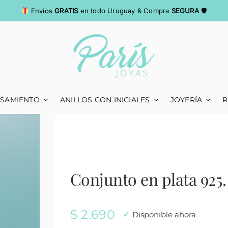
Envíos
GRATIS
en todo Uruguay & Compra
SEGURA
🛡
ASAMIENTO
ANILLOS CON INICIALES
JOYERÍA
R
Conjunto en plata 925.
$
2.690
Disponible ahora