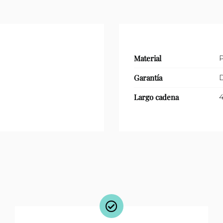
Material
P
Garantía
D
Largo cadena
4