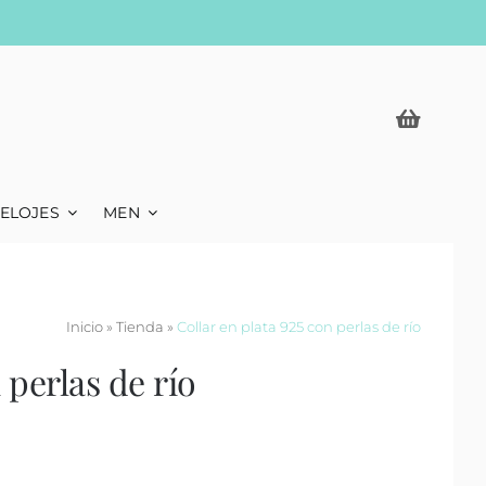
ELOJES
MEN
Inicio
»
Tienda
»
Collar en plata 925 con perlas de río
 perlas de río