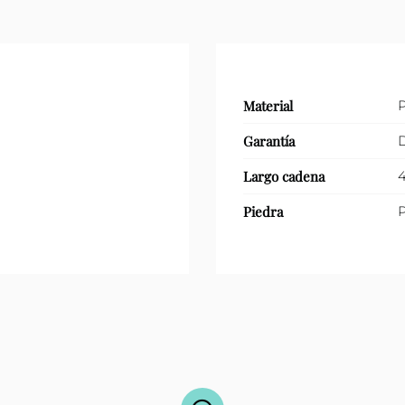
Material
P
Garantía
D
Largo cadena
4
Piedra
P