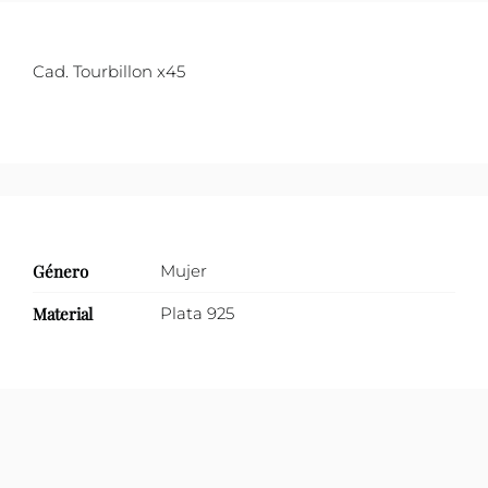
cm
cantidad
Cad. Tourbillon x45
Género
Mujer
Material
Plata 925