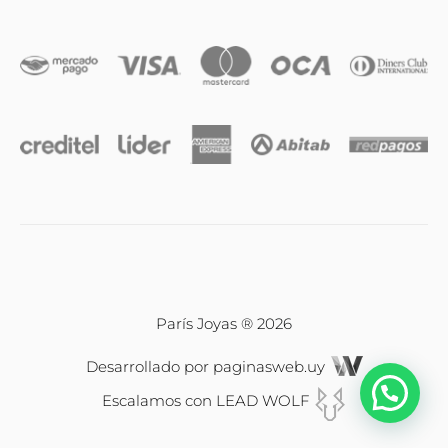
Iniciales
Cadenas y dijes
Caravanas
Compromiso & Casamiento
Pulseras
París Joyas ® 2026
Desarrollado por
paginasweb.uy
Relojes
Escalamos con
LEAD WOLF
Carrito