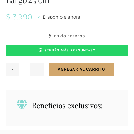
$
3.990
Disponible ahora
ENVÍO EXPRESS
¿TENÉS MÁS PREGUNTAS?
AGREGAR AL CARRITO
Cadena
en
plata
925
Beneficios exclusivos:
tourbillon
-
Largo
45