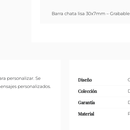
Barra chata lisa 30x7mm – Grabable.
ra personalizar. Se
Diseño
mensajes personalizados.
Colección
D
Garantía
D
Material
P