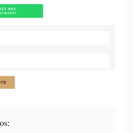
NÉS MÁS
GUNTAS?


ITO
os: