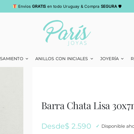
Envíos
GRATIS
en todo Uruguay & Compra
SEGURA
🛡
ASAMIENTO
ANILLOS CON INICIALES
JOYERÍA
R
Barra Chata Lisa 30x
Desde
$
2.590
Disponible ah