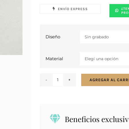
¿TE
ENVÍO EXPRESS
PRE
Diseño
Material
AGREGAR AL CARR
Barra
Chata
Lisa
30x7mm
cantidad
Beneficios exclusiv