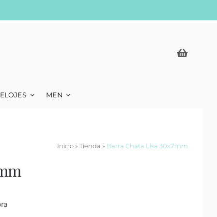
ELOJES
MEN
Inicio
»
Tienda
»
Barra Chata Lisa 30x7mm
7mm
ora