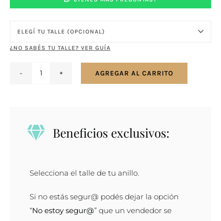
¿NO SABÉS TU TALLE? VER GUÍA
AGREGAR AL CARRITO
Anillo
plata
y
coralina
Beneficios exclusivos:
natural
cantidad
Selecciona el talle de tu anillo.
Si no estás segur@ podés dejar la opción
“
No estoy segur@
” que un vendedor se