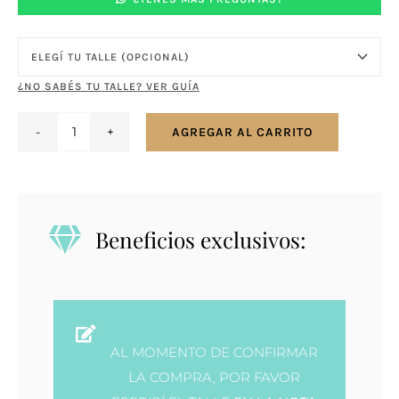
¿NO SABÉS TU TALLE? VER GUÍA
AGREGAR AL CARRITO
Anillo
plata
-
llave
Beneficios exclusivos:
mecánico
cantidad
AL MOMENTO DE CONFIRMAR
LA COMPRA, POR FAVOR