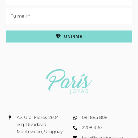
UNIRME
Av. Gral Flores 2604
091 885 808
esq. Rivadavia
2208 3163
Montevideo, Uruguay
hola@parisjoyas.uy