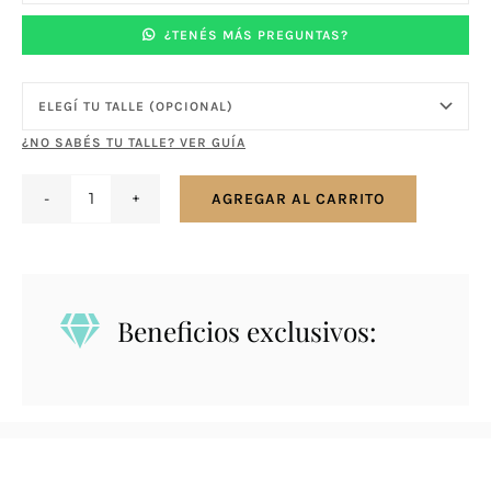
¿TENÉS MÁS PREGUNTAS?
¿NO SABÉS TU TALLE? VER GUÍA
AGREGAR AL CARRITO
Anillo
en
plata
925
Beneficios exclusivos:
tipo
sin
fin
con
zirconias
cantidad