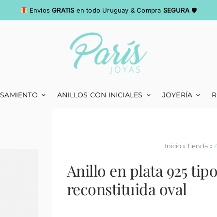
Envíos
GRATIS
en todo Uruguay & Compra
SEGURA
🛡
ASAMIENTO
ANILLOS CON INICIALES
JOYERÍA
R
Inicio
»
Tienda
»
Anillo en plata 925 tip
reconstituida oval