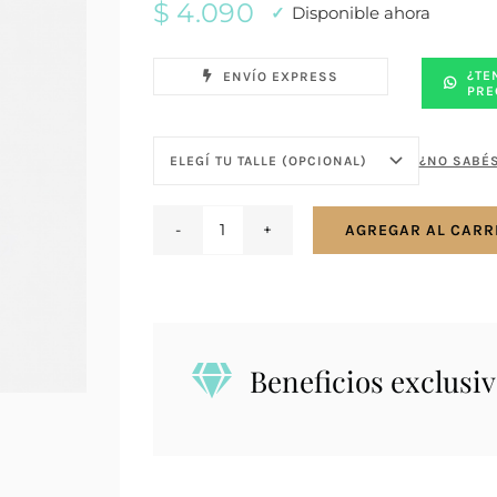
$
4.090
Disponible ahora
¿TE
ENVÍO EXPRESS
PRE
¿NO SABÉS
AGREGAR AL CARR
Anillo
en
plata
925
tipo
Beneficios exclusiv
cartier
con
turquesa
reconstituida