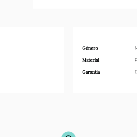
oval
cantidad
Género
Material
P
Garantía
D