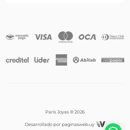
Anillos
Iniciales
Cadenas y dijes
Caravanas
Compromiso & Casamiento
Pulseras
París Joyas ® 2026
Desarrollado por
paginasweb.uy
Relojes