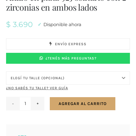
zirconias en ambos lados
$
3.690
Disponible ahora
ENVÍO EXPRESS
¿TENÉS MÁS PREGUNTAS?
¿NO SABÉS TU TALLE? VER GUÍA
AGREGAR AL CARRITO
Anillo
en
plata
925