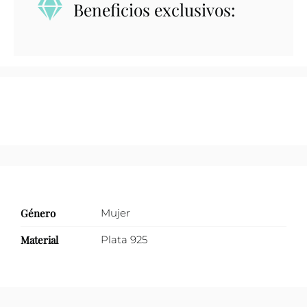
Beneficios exclusivos:
solitario
con
2
zirconias
en
ambos
lados
cantidad
Género
Mujer
Material
Plata 925