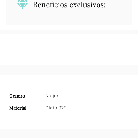
Beneficios exclusivos:
solitario
4
puntas
con
zirconia
redonda
cantidad
Género
Mujer
Material
Plata 925