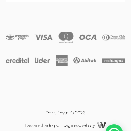
Anillos
Iniciales
Cadenas y dijes
Caravanas
Compromiso & Casamiento
Pulseras
París Joyas ® 2026
Desarrollado por
paginasweb.uy
Relojes