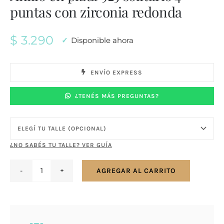
puntas con zirconia redonda
$
3.290
Disponible ahora
ENVÍO EXPRESS
¿TENÉS MÁS PREGUNTAS?
¿NO SABÉS TU TALLE? VER GUÍA
AGREGAR AL CARRITO
Anillo
en
plata
925