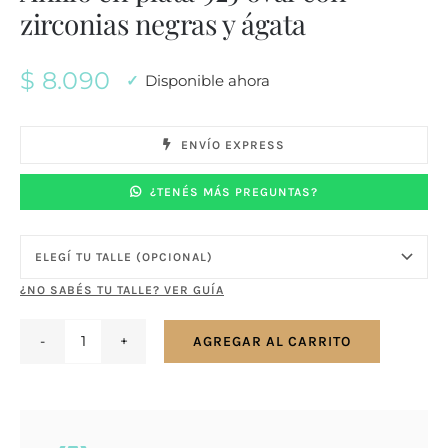
zirconias negras y ágata
$
8.090
Disponible ahora
ENVÍO EXPRESS
¿TENÉS MÁS PREGUNTAS?
¿NO SABÉS TU TALLE? VER GUÍA
AGREGAR AL CARRITO
Anillo
en
plata
925