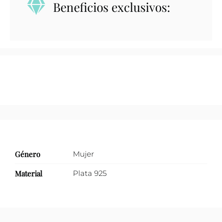
Beneficios exclusivos:
oval
con
zirconias
negras
y
ágata
cantidad
Género
Mujer
Material
Plata 925