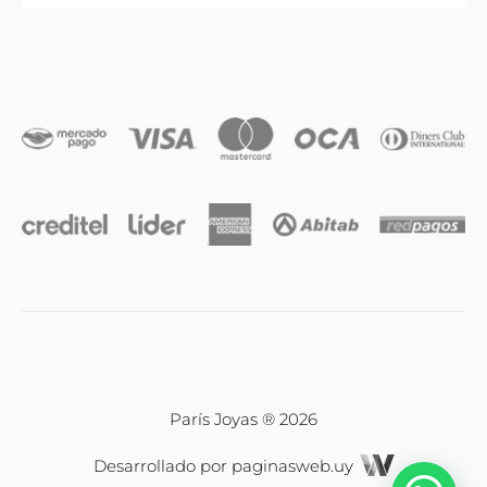
Anillos
Iniciales
Cadenas y dijes
Caravanas
Compromiso & Casamiento
Pulseras
París Joyas ® 2026
Desarrollado por
paginasweb.uy
Relojes