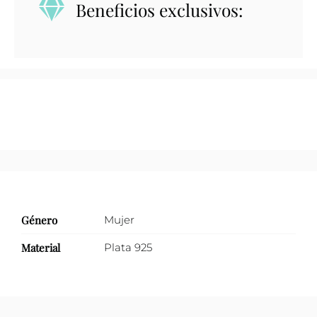
Beneficios exclusivos:
minimalista
fino
con
ovalado
calado
al
centro
cantidad
Género
Mujer
Material
Plata 925