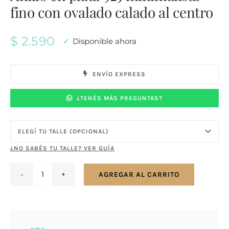
fino con ovalado calado al centro
$
2.590
Disponible ahora
ENVÍO EXPRESS
¿TENÉS MÁS PREGUNTAS?
¿NO SABÉS TU TALLE? VER GUÍA
AGREGAR AL CARRITO
Anillo
en
plata
925