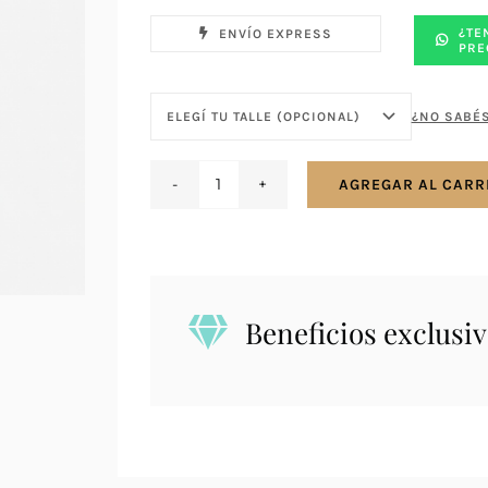
¿TE
ENVÍO EXPRESS
PRE
¿NO SABÉS
AGREGAR AL CARR
Anillo
en
plata
925
mesa
Beneficios exclusiv
con
lapislázuli
cantidad