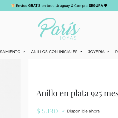
Envíos
GRATIS
en todo Uruguay & Compra
SEGURA
🛡
ASAMIENTO
ANILLOS CON INICIALES
JOYERÍA
R
Anillo en plata 925 mes
$
5.190
Disponible ahora