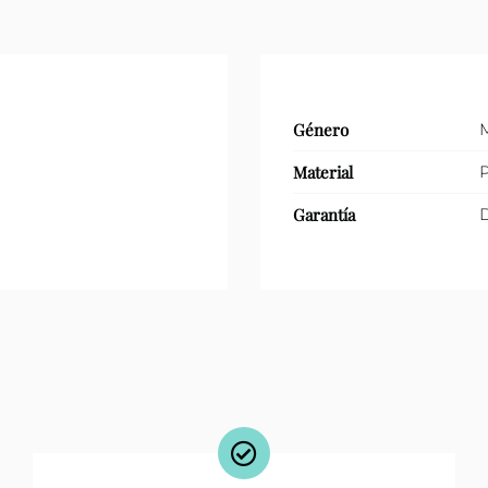
Género
Material
P
Garantía
D