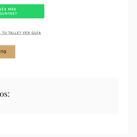
NÉS MÁS
GUNTAS?
 TU TALLE? VER GUÍA
ITO
os: