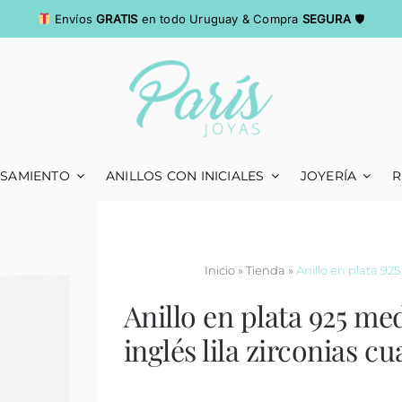
Envíos
GRATIS
en todo Uruguay & Compra
SEGURA
🛡
ASAMIENTO
ANILLOS CON INICIALES
JOYERÍA
R
Inicio
»
Tienda
»
Anillo en plata 925
Anillo en plata 925 med
inglés lila zirconias c