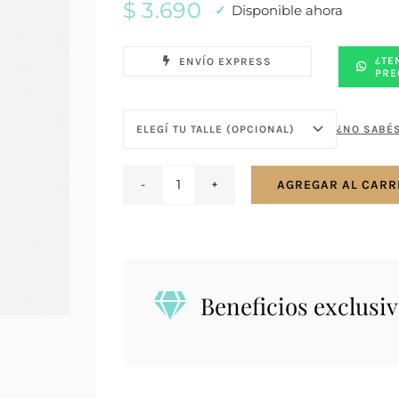
$
3.690
Disponible ahora
¿TE
ENVÍO EXPRESS
PRE
¿NO SABÉS
AGREGAR AL CARR
Anillo
en
plata
925
medio
Beneficios exclusiv
sin
fin
carril
con