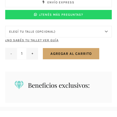
ENVÍO EXPRESS
¿TENÉS MÁS PREGUNTAS?
¿NO SABÉS TU TALLE? VER GUÍA
AGREGAR AL CARRITO
Anillo
en
plata
925
Beneficios exclusivos:
línea
alma
bombe
con
nácar