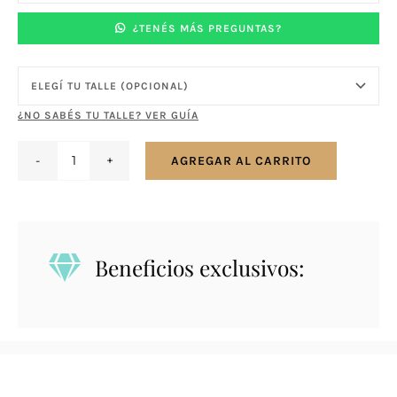
¿TENÉS MÁS PREGUNTAS?
¿NO SABÉS TU TALLE? VER GUÍA
AGREGAR AL CARRITO
Anillo
en
plata
925
Beneficios exclusivos:
entrelazado
calado
cantidad