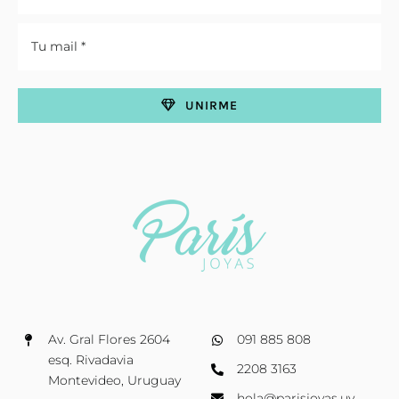
UNIRME
Av. Gral Flores 2604
091 885 808
esq. Rivadavia
2208 3163
Montevideo, Uruguay
hola@parisjoyas.uy