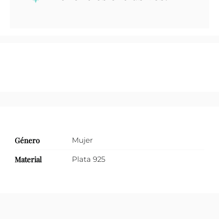
óvalos
irregulares
juntos
cantidad
Género
Mujer
Material
Plata 925