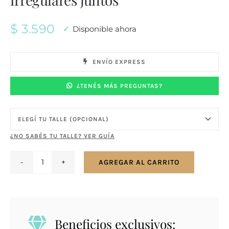
$
3.590
Disponible ahora
ENVÍO EXPRESS
¿TENÉS MÁS PREGUNTAS?
¿NO SABÉS TU TALLE? VER GUÍA
AGREGAR AL CARRITO
Anillo
en
plata
925
Beneficios exclusivos:
dos