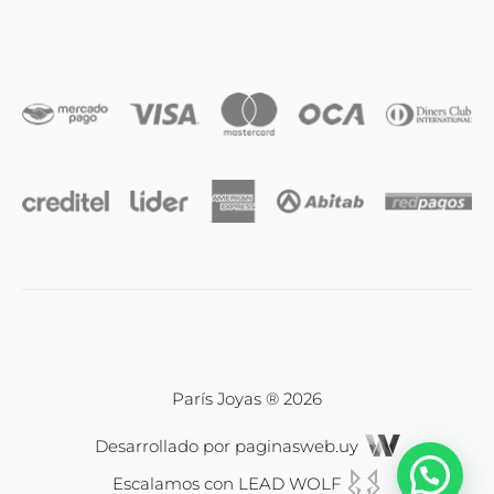
Anillos
Iniciales
Cadenas y dijes
Caravanas
Compromiso & Casamiento
Pulseras
París Joyas ® 2026
Desarrollado por
paginasweb.uy
Relojes
Escalamos con
LEAD WOLF