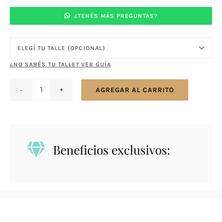
¿TENÉS MÁS PREGUNTAS?
¿NO SABÉS TU TALLE? VER GUÍA
AGREGAR AL CARRITO
Anillo
en
plata
925
Beneficios exclusivos:
doble
calado
con
zirconias
cantidad