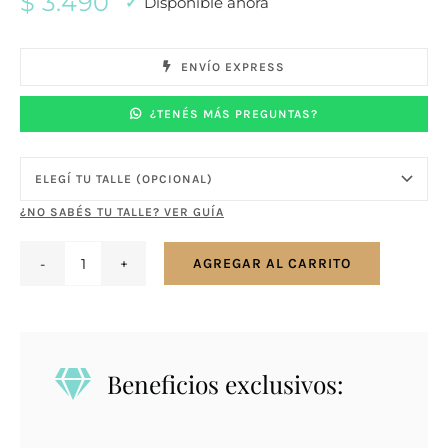
$
3.490
Disponible ahora
ENVÍO EXPRESS
¿TENÉS MÁS PREGUNTAS?
¿NO SABÉS TU TALLE? VER GUÍA
AGREGAR AL CARRITO
Anillo
en
plata
925
Beneficios exclusivos:
con
zirconias
semilla