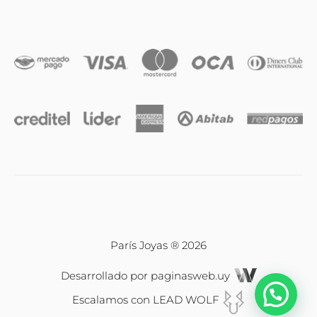
Anillos
Iniciales
Cadenas y dijes
Caravanas
Compromiso & Casamiento
Pulseras
París Joyas ® 2026
Desarrollado por
paginasweb.uy
Relojes
Escalamos con
LEAD WOLF