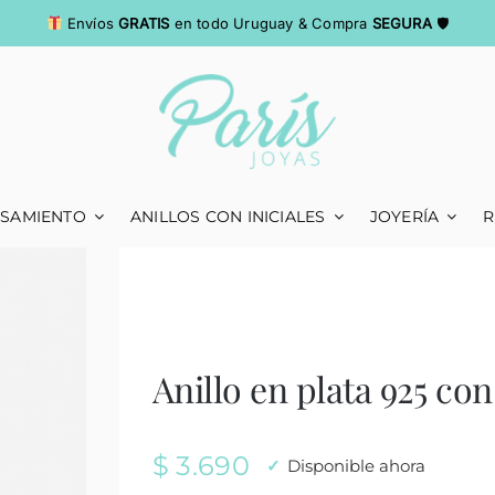
Envíos
GRATIS
en todo Uruguay & Compra
SEGURA
🛡
ASAMIENTO
ANILLOS CON INICIALES
JOYERÍA
R
Anillo en plata 925 co
$
3.690
Disponible ahora