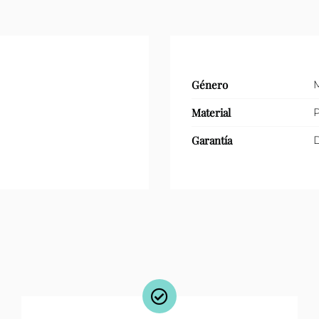
Género
Material
P
Garantía
D