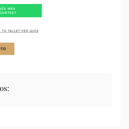
NÉS MÁS
GUNTAS?
 TU TALLE? VER GUÍA
ITO
os: