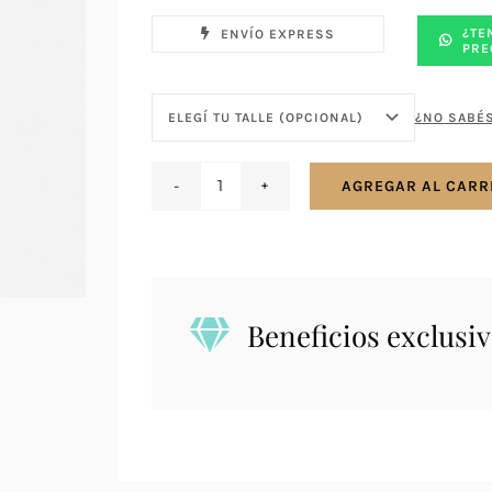
¿TE
ENVÍO EXPRESS
PRE
¿NO SABÉS
AGREGAR AL CARR
Anillo
en
plata
925
con
Beneficios exclusiv
corazón
y
zirconias
cantidad