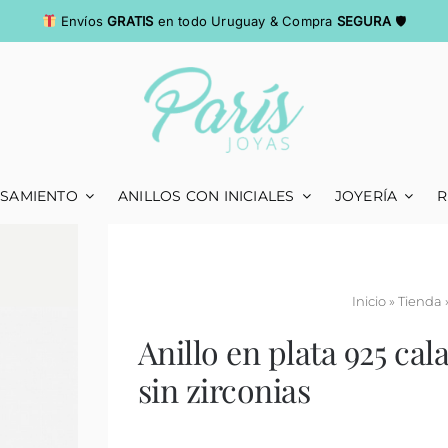
Envíos
GRATIS
en todo Uruguay & Compra
SEGURA
🛡
ASAMIENTO
ANILLOS CON INICIALES
JOYERÍA
R
Inicio
»
Tienda
Anillo en plata 925 ca
sin zirconias