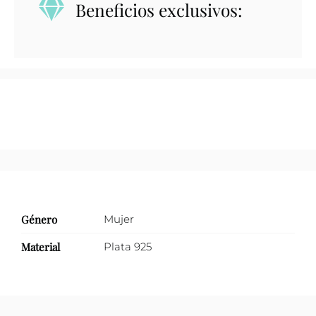
Beneficios exclusivos:
calado
abierto
adelante
ancho
cantidad
Género
Mujer
Material
Plata 925