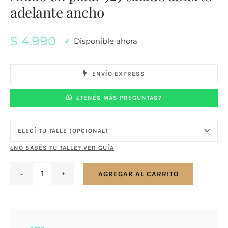
adelante ancho
$
4.990
Disponible ahora
ENVÍO EXPRESS
¿TENÉS MÁS PREGUNTAS?
¿NO SABÉS TU TALLE? VER GUÍA
AGREGAR AL CARRITO
Anillo
en
plata
925