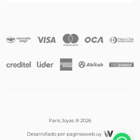
Anillos
Iniciales
Cadenas y dijes
Caravanas
Compromiso & Casamiento
Pulseras
París Joyas ® 2026
Desarrollado por
paginasweb.uy
Relojes