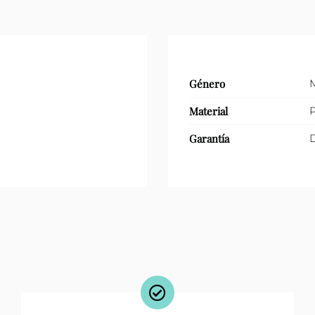
Género
Material
P
Garantía
D