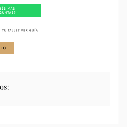
NÉS MÁS
GUNTAS?
 TU TALLE? VER GUÍA
ITO
os: