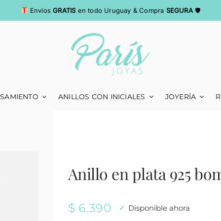
Envíos
GRATIS
en todo Uruguay & Compra
SEGURA
🛡
ASAMIENTO
ANILLOS CON INICIALES
JOYERÍA
R
Anillo en plata 925 bo
$
6.390
Disponible ahora