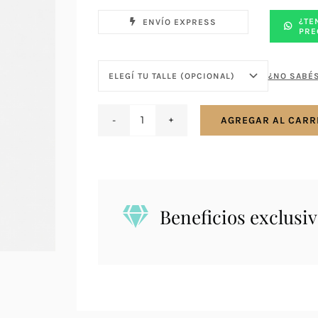
¿TE
ENVÍO EXPRESS
PRE
¿NO SABÉS
AGREGAR AL CARR
Anillo
en
plata
925
bombé
Beneficios exclusiv
alto
cantidad