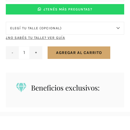
¿TENÉS MÁS PREGUNTAS?
¿NO SABÉS TU TALLE? VER GUÍA
AGREGAR AL CARRITO
Anillo
en
plata
925
Beneficios exclusivos:
3
hileras
con
zirconias
central
cantidad