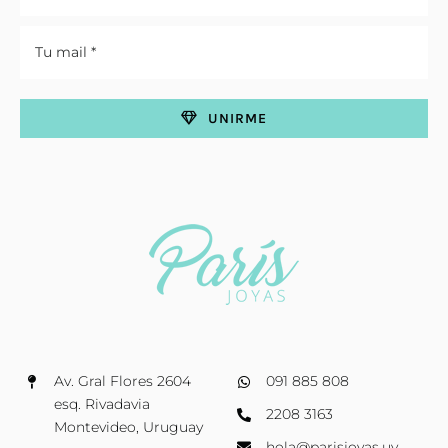
UNIRME
Av. Gral Flores 2604
091 885 808
esq. Rivadavia
2208 3163
Montevideo, Uruguay
hola@parisjoyas.uy